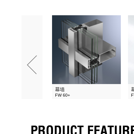
幕墙
FW 60+
F
PRODUCT FEATUR