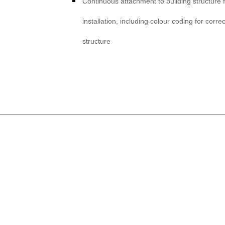
Continuous attachment to building structure fo
installation, including colour coding for correc
structure