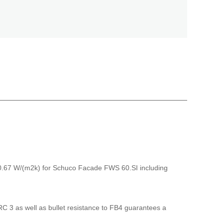
f 0.67 W/(m2k) for Schuco Facade FWS 60.SI including
C 3 as well as bullet resistance to FB4 guarantees a