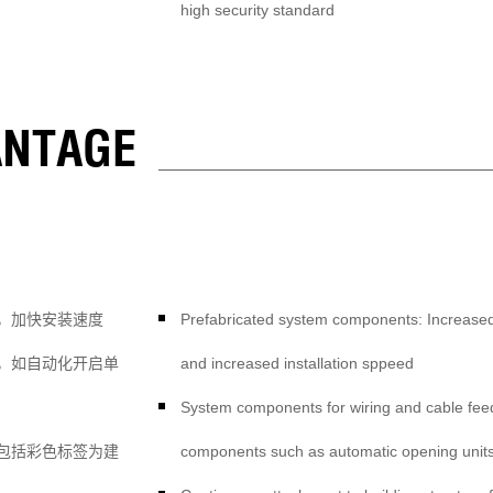
high security standard
ANTAGE
，加快安装速度
Prefabricated system components: Increased 
，如自动化开启单
and increased installation sppeed
System components for wiring and cable feed
包括彩色标签为建
components such as automatic opening unit