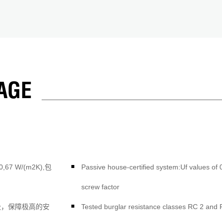
AGE
7 W/(m2K),包
Passive house-certified system:Uf values o
screw factor
等级，保障极高的安
Tested burglar resistance classes RC 2 and R