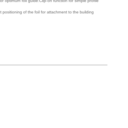
r optimum foil guide:Clip-on function for simple profile
t positioning of the foil for attachment to the building